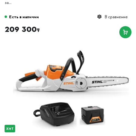
за...
Есть в наличии
В сравнение
209 300
₸
ХИТ