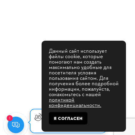
Данный сайт использует
файлы cookie, которые
помогают нам создать
максимально удобные для
посетителя условия
пользования сайтом. Для
получения более подробной
информации, пожалуйста,
ознакомьтесь с нашей
политикой
конфиденциальности.
Оставьте заявку, мы с Вами
Я СОГЛАСЕН
1
свяжемся для
консультации.