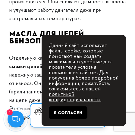
производителя. Они снижают дымность выхлопа
и улучшают работу двигателя даже при
экстремальных температурах.
Масла для цепей
бензопил STIHL
Данный сайт использует
файлы cookie, которые
помогают нам создать
Отдельную категорию составляют
масла для
максимально удобные для
смазки цепей бензопил
, которые обеспечивают
посетителя условия
пользования сайтом. Для
надежную защиту направляющих шин и звеньев
получения более подробной
от износа. Они обладают высокой адгезией
информации, пожалуйста,
ознакомьтесь с нашей
(прилипанием), что позволяет маслу оставаться
политикой
конфиденциальности.
на цепи даже при интенсивной эксплуатации.
Это снижает трение, предотвращает перегрев
Оставьте заявку, мы с Вами
Я СОГЛАСЕН
1
режущих элементов и продлевает срок службы
свяжемся для
консультации.
пилы.