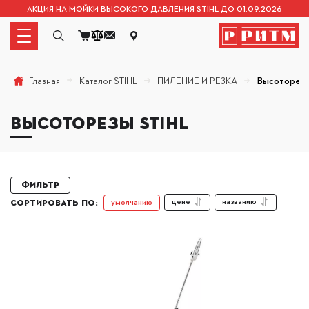
АКЦИЯ НА МОЙКИ ВЫСОКОГО ДАВЛЕНИЯ STIHL ДО 01.09.2026
Каталог STIHL
ПИЛЕНИЕ И РЕЗКА
Высоторезы
Главная
ВЫСОТОРЕЗЫ STIHL
Фильтр
цене
названию
умолчанию
СОРТИРОВАТЬ ПО: