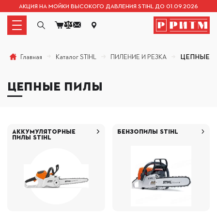
АКЦИЯ НА МОЙКИ ВЫСОКОГО ДАВЛЕНИЯ STIHL ДО 01.09.2026
Каталог STIHL
ПИЛЕНИЕ И РЕЗКА
ЦЕПНЫЕ П
Главная
ЦЕПНЫЕ ПИЛЫ
АККУМУЛЯТОРНЫЕ
БЕНЗОПИЛЫ STIHL
ПИЛЫ STIHL