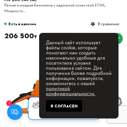
Лёгкая и мощная бензопила с надёжной оснасткой STIHL.
Мощность...
Есть в наличии
В сравнение
206 500
₸
Данный сайт использует
файлы cookie, которые
помогают нам создать
максимально удобные для
посетителя условия
пользования сайтом. Для
получения более подробной
информации, пожалуйста,
ознакомьтесь с нашей
политикой
конфиденциальности.
Оставьте заявку, мы с Вами
Я СОГЛАСЕН
1
свяжемся для
консультации.