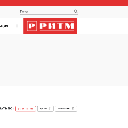
АЦИЯ
цене
названию
умолчанию
АТЬ ПО: