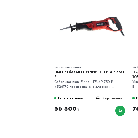
Сабельные пилы
Са
Пила сабельная EINHELL TE-AP 750
Пи
E
10
Сабельная пила Einhell TE-AP 750 E
Уни
4326170 предназначена для резки...
E -
Есть в наличии
Е
В сравнение
36 300
7
₸