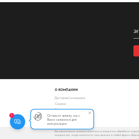
О КОМПАНИИ
Доставка/самовывоз
Сервис
Контакты
Скачать прайс-лист
Оставьте заявку, мы с
1
Вами свяжемся для
консультации.
Вы принимаете условия политики в отношении обработки персон
каждый раз, когда оставляете свои данные в любой форме обратн