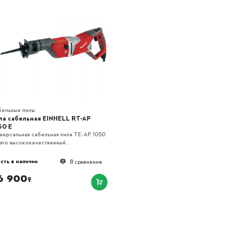
бельные пилы
ла сабельная EINHELL RT-AP
50 E
версальная сабельная пила TE-AP 1050
 это высококачественный...
сть в наличии
В сравнение
6 900
₸