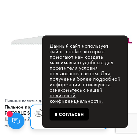
Данный сайт использует
файлы cookie, которые
помогают нам создать
максимально удобные для
посетителя условия
пользования сайтом. Для
получения более подробной
информации, пожалуйста,
ознакомьтесь с нашей
политикой
конфиденциальности.
Пильные полотна для ножовки (сабельной пилы)
Пильное полотно для сабельной пилы HAWERA BIM
FLEXIBLE S 1122 HF
Оставьте заявку, мы с Вами
Я СОГЛАСЕН
1
свяжемся для
Шаг зубьев 2,5/ 10 мм Рабочая длина 207 мм Общая длина 225
консультации.
мм...