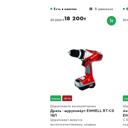
Есть в наличии
Е
В сравнение
18 200
₸
₸
37 200
31 
Акция
-51 %
Ак
Шуруповёрты аккумуляторные
Шу
Дрель - шуруповёрт EINHELL RT-CD
Ак
18/1
EI
Шуруповерт является
С 
высококачественным, мощным
под