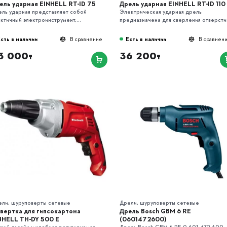
ель ударная EINHELL RT-ID 75
Дрель ударная EINHELL RT-ID 110
ль ударная представляет собой
Электрическая ударная дрель
ктичный электроинструмент,...
предназначена для сверления отверстий
сть в наличии
Есть в наличии
В сравнение
В сравнен
3 000
36 200
₸
₸
ели, шуруповерты сетевые
Дрели, шуруповерты сетевые
вертка для гипсокартона
Дрель Bosch GBM 6 RE
NHELL TH-DY 500 E
(0601472600)
кий дизайн и удобная регулируемая
Дрель Bosch GBM 6 RE 0.601.472.600 