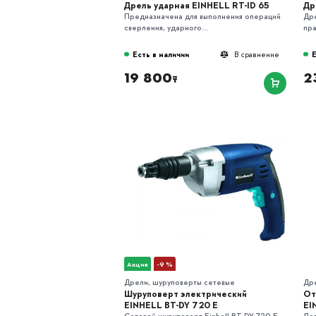
Дрель ударная EINHELL RT-ID 65
Др
Предназначена для выполнения операций
Дре
сверления, ударного...
пра
Есть в наличии
Е
В сравнение
19 800
2
₸
Акция
-9 %
Дрели, шуруповерты сетевые
Др
Шуруповерт электрический
От
EINHELL BT-DY 720 E
EI
Сетевой шуруповерт Einhell BT-DY 720 E
Лег