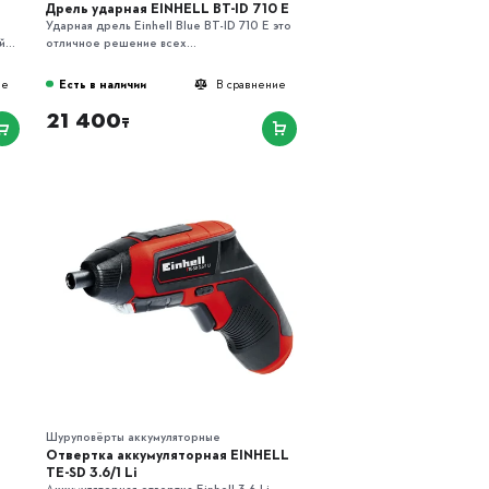
Дрель ударная EINHELL BT-ID 710 E
Ударная дрель Einhell Blue BT-ID 710 E это
...
отличное решение всех...
Есть в наличии
ие
В сравнение
21 400
₸
Шуруповёрты аккумуляторные
Отвертка аккумуляторная EINHELL
TE-SD 3.6/1 Li
-
Аккумуляторная отвертка Einhell 3,6 Li