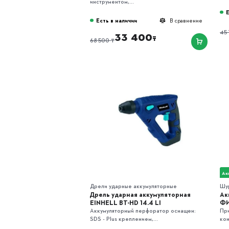
инструментом,...
Е
Есть в наличии
В сравнение
45
33 400
₸
₸
68 500
Ак
Дрели ударные аккумуляторные
Шу
Дрель ударная аккумуляторная
Ак
EINHELL BT-HD 14.4 LI
ФИ
Аккумуляторный перфоратор оснащен:
При
SDS - Plus креплением,...
кон