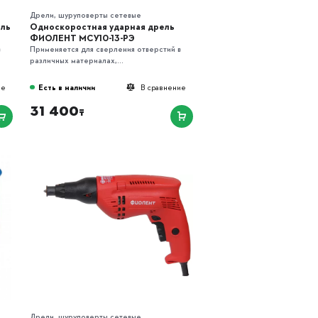
Дрели, шуруповерты сетевые
ель
Односкоростная ударная дрель
ФИОЛЕНТ МСУ10-13-РЭ
в
Применяется для сверления отверстий в
различных материалах,...
Есть в наличии
ие
В сравнение
31 400
₸
Дрели, шуруповерты сетевые