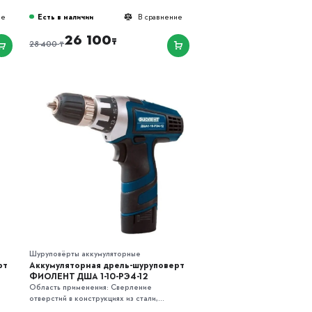
Есть в наличии
ие
В сравнение
26 100
₸
₸
28 400
Шуруповёрты аккумуляторные
рт
Аккумуляторная дрель-шуруповерт
ФИОЛЕНТ ДША 1-10-РЭ4-12
Область применения: Сверление
отверстий в конструкциях из стали,...