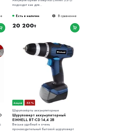
подходит как для...
Есть в наличии
ие
В сравнение
20 200
₸
Акция
-53 %
Шуруповёрты аккумуляторные
D
Шуруповерт аккумуляторный
EINHELL BT-CD 14,4 2B
с
Весьма удобный и очень
производительный бытовой шуруповерт