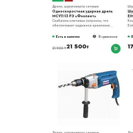
Дрели, шуруповерты сетевые
Шу
Односкоростная ударная дрель
Шу
МСУ11-13 РЭ «Фиолент»
EI
Снабжена ключевым патроном, что
Ко
обеспечивает надежное крепление...
Ein
Есть в наличии
Е
В сравнение
21 500
1
₸
₸
21 900
Дрели, шуруповерты сетевые
Др