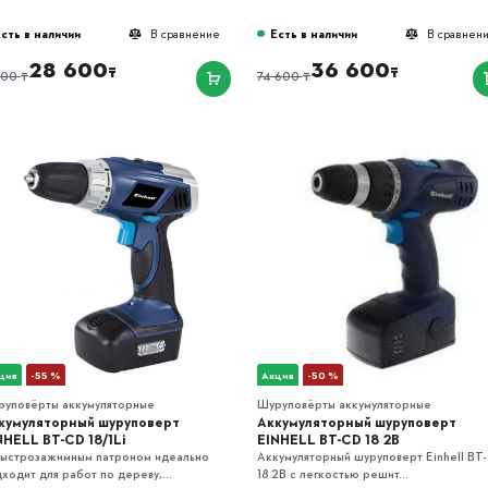
сть в наличии
Есть в наличии
В сравнение
В сравнен
28 600
36 600
₸
₸
₸
₸
100
74 600
ция
-55 %
Акция
-50 %
руповёрты аккумуляторные
Шуруповёрты аккумуляторные
кумуляторный шуруповерт
Аккумуляторный шуруповерт
NHELL BT-CD 18/1Li
EINHELL BT-CD 18 2B
быстрозажимным патроном идеально
Аккумуляторный шуруповерт Einhell BT
ходит для работ по дереву,...
18 2B с легкостью решит...