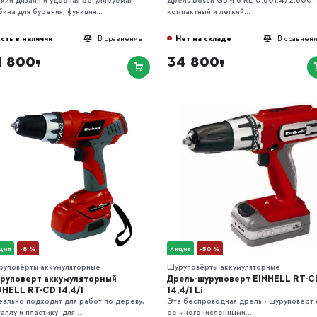
бина для бурения, функция...
компактный и легкий...
сть в наличии
Нет на складе
В сравнение
В сравнен
1 800
34 800
₸
₸
ция
-8 %
Акция
-50 %
руповёрты аккумуляторные
Шуруповёрты аккумуляторные
руповерт аккумуляторный
Дрель-шуруповерт EINHELL RT-C
NHELL RT-CD 14,4/1
14,4/1 Li
ально подходит для работ по дереву,
Эта беспроводная дрель - шуруповерт 
аллу и пластику: для...
ее многочисленными...