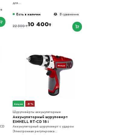
для...
ие
Есть в наличии
В сравнение
10 400
₸
₸
22 300
Акция
-8 %
Шуруповёрты аккумуляторные
Аккумуляторный шуруповерт
EINHELL RT-CD 18 i
-CD
Аккумуляторный шуруповерт с ударом
Электронная регулировка...