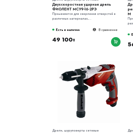
Двухскоростная ударная дрель
Др
ФИОЛЕНТ МСУ9-16-2РЭ
ре
М
Применяется для сверления отверстий в
различных материалах,...
При
раз
Есть в наличии
В сравнение
Е
49 100
₸
5
Дрели, шуруповерты сетевые
Др