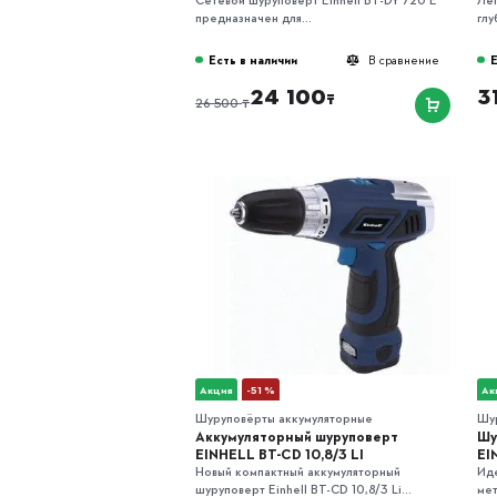
предназначен для...
глу
Есть в наличии
Е
В сравнение
24 100
3
₸
₸
26 500
Акция
-51 %
Ак
Шуруповёрты аккумуляторные
Шу
Аккумуляторный шуруповерт
Шу
EINHELL BT-CD 10,8/3 LI
EI
Новый компактный аккумуляторный
Иде
шуруповерт Einhell BT-CD 10,8/3 Li...
мет