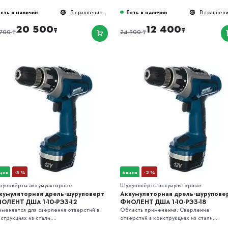
сть в наличии
Есть в наличии
В сравнение
В сравнен
20 500
12 400
₸
₸
₸
₸
 700
24 900
ция
-3 %
Акция
-2 %
руповёрты аккумуляторные
Шуруповёрты аккумуляторные
кумуляторная дрель-шуруповерт
Аккумуляторная дрель-шурупове
ОЛЕНТ ДША 1-10-РЭ3-12
ФИОЛЕНТ ДША 1-10-РЭ3-18
меняется для сверления отверстий в
Область применения: Сверление
струкциях из стали,...
отверстий в конструкциях из стали,...