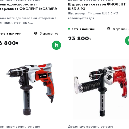
ель односкоростная
Шуруповерт сетевой ФИОЛЕНТ
версивная ФИОЛЕНТ МС8-16РЭ
ШВ3-6-РЭ
Шуруповерт Фиолент ШВ3-6-РЭ
меняется для сверления отверстий в
используется для...
личных материалах,...
Есть в наличии
В сравнен
сть в наличии
В сравнение
23 800
₸
6 800
₸
ели, шуруповерты сетевые
Дрели, шуруповерты сетевые