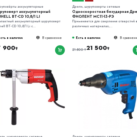
руповёрты аккумуляторные
Дрели, шуруповерты сетевые
руповерт аккумуляторный
Односкоростная безударная Др
NHELL BT-CD 10,8/1 LI
ФИОЛЕНТ МС11-13-РЭ
мпактный аккумуляторный шуруповерт
Применяется для сверления отверстий 
hell BT-CD 10,8/1 Li с...
различных материалах,...
сть в наличии
Есть в наличии
В сравнение
В сравнен
7 900
21 500
₸
₸
₸
21 800
ели, шуруповерты сетевые
Дрели, шуруповерты сетевые