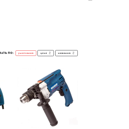
цене
названию
умолчанию
АТЬ ПО: