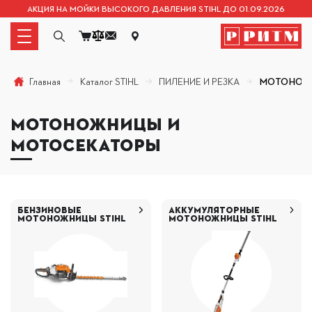
АКЦИЯ НА МОЙКИ ВЫСОКОГО ДАВЛЕНИЯ STIHL ДО 01.09.2026
Каталог STIHL
ПИЛЕНИЕ И РЕЗКА
МОТОНОЖ
Главная
МОТОНОЖНИЦЫ И
МОТОСЕКАТОРЫ
БЕНЗИНОВЫЕ
АККУМУЛЯТОРНЫЕ
МОТОНОЖНИЦЫ STIHL
МОТОНОЖНИЦЫ STIHL