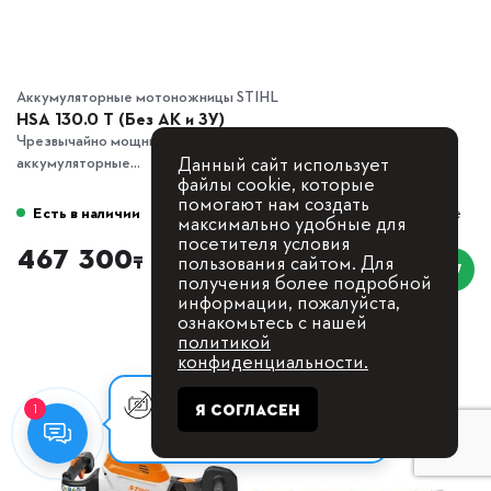
Аккумуляторные мотоножницы STIHL
HSA 130.0 T (Без АК и ЗУ)
Чрезвычайно мощные, прочные профессиональные
Данный сайт использует
аккумуляторные...
файлы cookie, которые
помогают нам создать
Есть в наличии
В сравнение
максимально удобные для
посетителя условия
467 300
пользования сайтом. Для
₸
получения более подробной
информации, пожалуйста,
ознакомьтесь с нашей
политикой
конфиденциальности.
Оставьте заявку, мы с Вами
Я СОГЛАСЕН
1
свяжемся для
консультации.