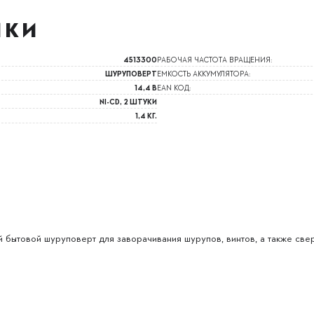
ИКИ
4513300
РАБОЧАЯ ЧАСТОТА ВРАЩЕНИЯ:
ШУРУПОВЕРТ
ЕМКОСТЬ АККУМУЛЯТОРА:
14,4 В
EAN КОД:
NI-CD, 2 ШТУКИ
1,4 КГ.
И
бытовой шуруповерт для заворачивания шурупов, винтов, а также свер