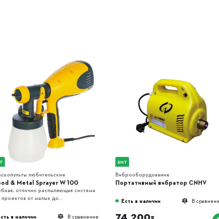
Т
ХИТ
аскопульты любительские
Виброоборудование
od & Metal Sprayer W 100
Портативный вибратор CNHV
бная, отлично распыляющая система
 проектов от малых до...
Есть в наличии
В сравнен
74 200
сть в наличии
В сравнение
₸