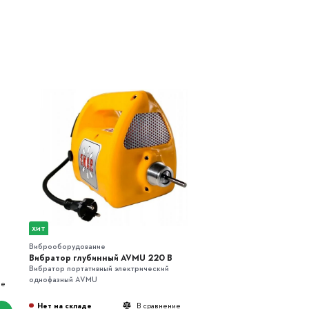
ХИТ
Виброоборудование
Вибратор глубинный AVMU 220 B
Вибратор портативный электрический
однофазный AVMU
ие
Нет на складе
В сравнение