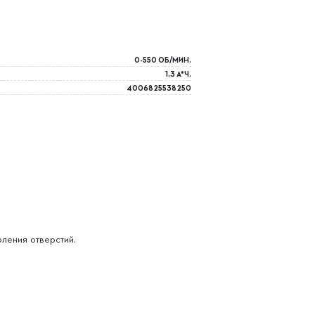
0-550 ОБ/МИН.
1,3 А*Ч.
4006825538250
ления отверстий.