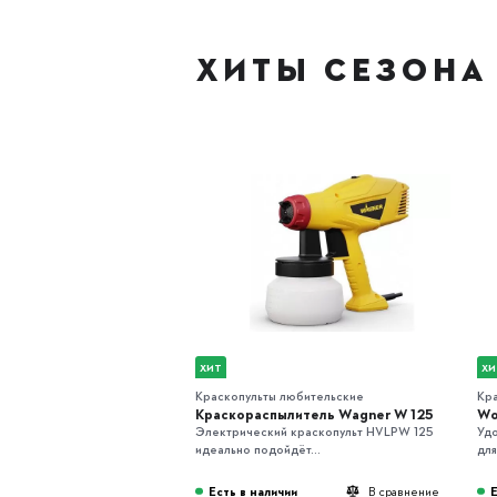
ХИТЫ СЕЗОНА
ХИТ
ХИ
Краскопульты любительские
Кр
Краскораспылитель Wagner W 125
Wo
Электрический краскопульт HVLPW 125
Удо
идеально подойдёт...
для
Есть в наличии
Е
В сравнение