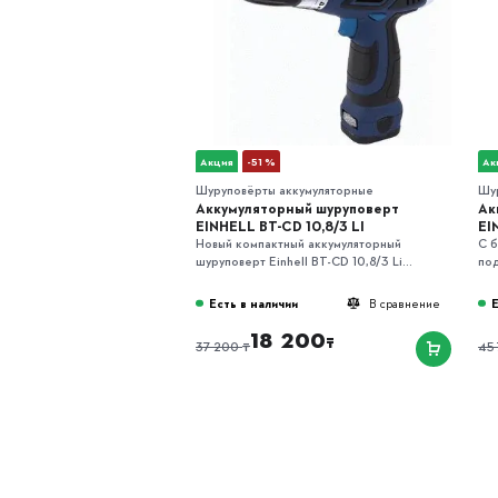
Акция
-51 %
Ак
Шуруповёрты аккумуляторные
Шу
Аккумуляторный шуруповерт
Ак
EINHELL BT-CD 10,8/3 LI
EI
Новый компактный аккумуляторный
С 
шуруповерт Einhell BT-CD 10,8/3 Li...
под
Есть в наличии
Е
В сравнение
18 200
₸
₸
37 200
45