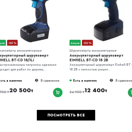
ция
-55 %
Акция
-50 %
руповёрты аккумуляторные
Шуруповёрты аккумуляторные
кумуляторный шуруповерт
Аккумуляторный шуруповерт
NHELL BT-CD 18/1Li
EINHELL BT-CD 18 2B
быстрозажимным патроном идеально
Аккумуляторный шуруповерт Einhell BT
ходит для работ по дереву,...
18 2B с легкостью решит...
сть в наличии
Есть в наличии
В сравнение
В сравнен
20 500
12 400
₸
₸
₸
₸
 700
24 900
ПОСМОТРЕТЬ ВСЕ