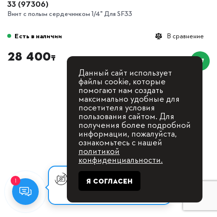
33 (97306)
Винт с полым сердечником 1/4" Для SF33
Есть в наличии
В сравнение
28 400
₸
Данный сайт использует
файлы cookie, которые
помогают нам создать
максимально удобные для
посетителя условия
пользования сайтом. Для
получения более подробной
информации, пожалуйста,
ознакомьтесь с нашей
политикой
конфиденциальности.
Оставьте заявку, мы с Вами
Я СОГЛАСЕН
1
свяжемся для
консультации.