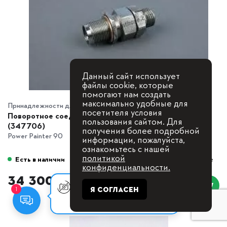
Данный сайт использует
файлы cookie, которые
помогают нам создать
максимально удобные для
Принадлежности для проф. аппаратов
посетителя условия
Поворотное соединение WAGNER 1/4 ", M14 x 1
пользования сайтом. Для
(347706)
получения более подробной
Power Painter 90
информации, пожалуйста,
ознакомьтесь с нашей
политикой
Есть в наличии
В сравнение
конфиденциальности.
34 300
₸
Оставьте заявку, мы с Вами
1
Я СОГЛАСЕН
свяжемся для
консультации.